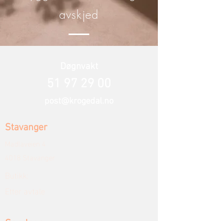
avskjed
Døgnvakt
51 97 29 00
post@krogedal.no
Stavanger
Madlaveien 4
4018 Stavanger
Butikk:
Etter avtale