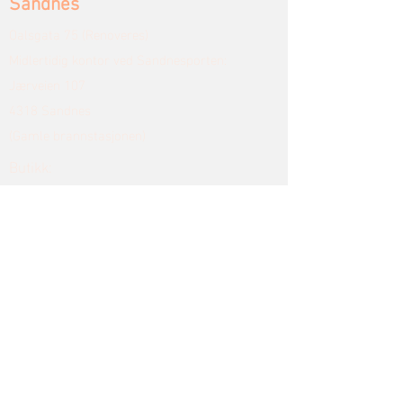
Sandnes
Oalsgata 75 (Renoveres)
Midlertidig kontor ved Sandnesporten:
Jærveien 107
4318 Sandnes
(Gamle brannstasjonen)
Butikk:
Utstilling i Stavanger, Bryne og Ålgård
Bryne
Breimyra 6
4344 Bryne
Butikk:
mandag -fredag