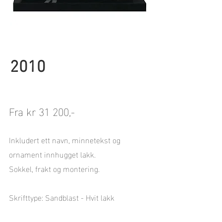
2010
Fra kr 31 200,-
Inkludert ett navn, minnetekst og
ornament innhugget lakk.
Sokkel, frakt og montering.
Skrifttype: Sandblast - Hvit lakk