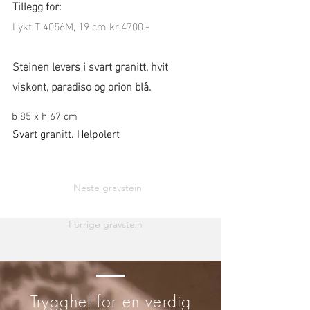
Tillegg for:
Lykt T 4056M, 19 cm kr.4700.-
Steinen levers i svart granitt, hvit
viskont, paradiso og orion blå.
b 85 x h 67 cm
Svart granitt. Helpolert
Neste gravstein
Forrige gravstein
Trygghet for en verdig