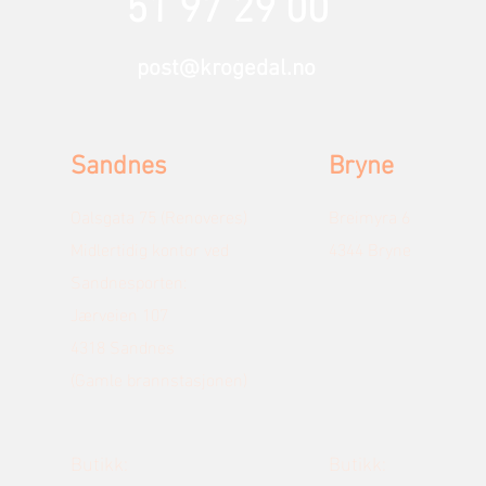
51 97 29 00
post@krogedal.no
Sandnes
Bryne
Oalsgata 75 (Renoveres)
Breimyra 6
Midlertidig kontor ved
4344 Bryne
Sandnesporten:
Jærveien 107
4318 Sandnes
(Gamle brannstasjonen)
Butikk:
Butikk: