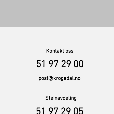
Kontakt oss
51 97 29 00
post@krogedal.no
Steinavdeling
51 97 29 05