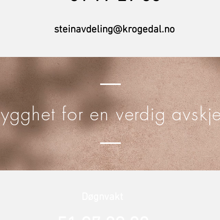
steinavdeling@krogedal.no
rygghet for en verdig avskj
Døgnvakt