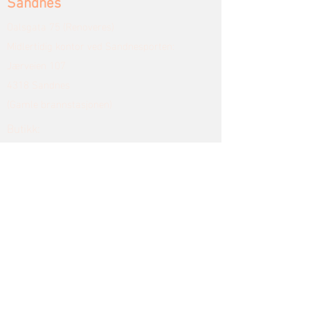
Sandnes
Oalsgata 75 (Renoveres)
Midlertidig kontor ved Sandnesporten:
Jærveien 107
4318 Sandnes
(Gamle brannstasjonen)
Butikk:
Utstilling i Stavanger, Bryne og Ålgård
Bryne
Breimyra 6
4344 Bryne
Butikk:
mandag -fredag