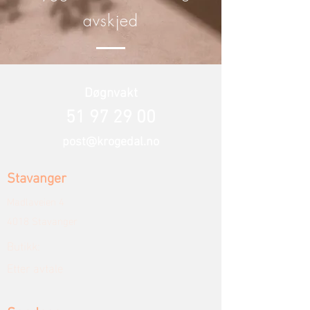
avskjed
Døgnvakt
51 97 29 00
post@krogedal.no
Stavanger
Madlaveien 4
4018 Stavanger
Butikk:
Etter avtale