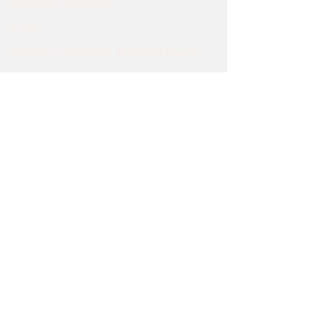
(Gamle brannstasjonen)
Butikk:
Utstilling i Stavanger, Bryne og Ålgård
Bryne
Breimyra 6
4344 Bryne
Butikk:
mandag -fredag
10.00 - 15.00
Jørpeland