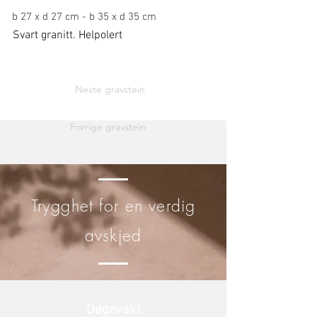
b 27 x d 27 cm - b 35 x d 35 cm
Svart granitt. Helpolert
Neste gravstein
Forrige gravstein
Trygghet for en verdig
avskjed
Døgnvakt