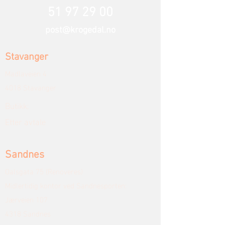
51 97 29 00
post@krogedal.no
Stavanger
Madlaveien 4
4018 Stavanger
Butikk:
Etter avtale
Sandnes
Oalsgata 75 (Renoveres)
Midlertidig kontor ved Sandnesporten:
Jærveien 107
4318 Sandnes