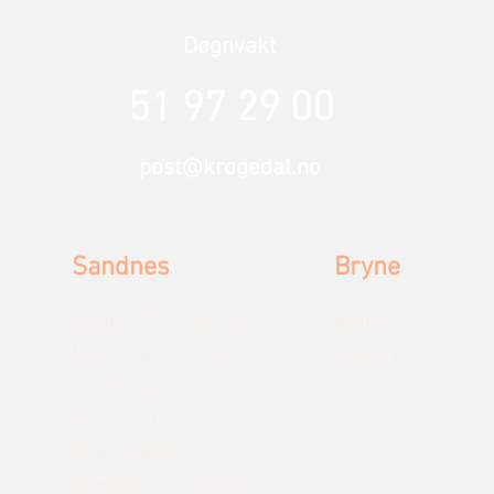
Døgnvakt
51 97 29 00
post@krogedal.no
Sandnes
Bryne
Oalsgata 75 (Renoveres)
Breimyra 6
Midlertidig kontor ved
4344 Bryne
Sandnesporten:
Jærveien 107
4318 Sandnes
(Gamle brannstasjonen)