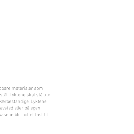
oldbare materialer som
stål. Lyktene skal stå ute
værbestandige. Lyktene
avsted eller på egen
asene blir boltet fast til