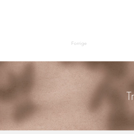
Forrige
T