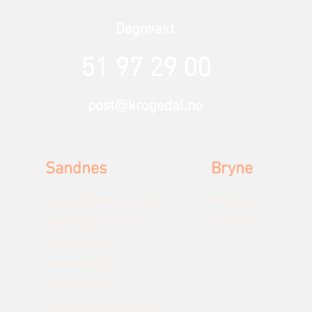
Døgnvakt
51 97 29 00
post@krogedal.no
Sandnes
Bryne
Oalsgata 75 (Renoveres)
Breimyra 6
Midlertidig kontor ved
4344 Bryne
Sandnesporten:
Jærveien 107
4318 Sandnes
(Gamle brannstasjonen)