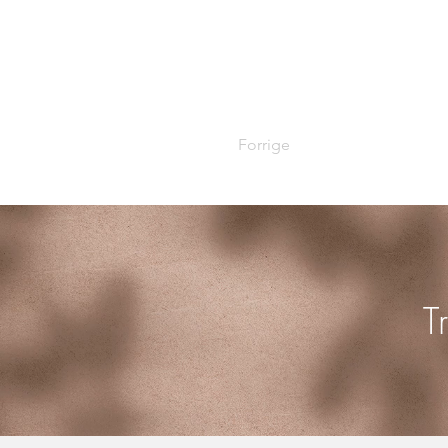
Forrige
T