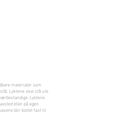
oldbare materialer som
stål. Lyktene skal stå ute
værbestandige. Lyktene
avsted eller på egen
asene blir boltet fast til